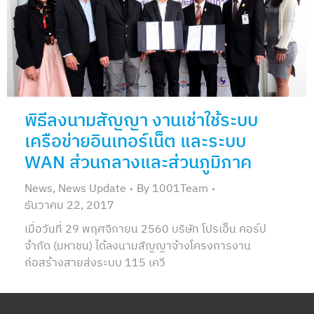
พิธีลงนามสัญญา งานเช่าใช้ระบบ
เครือข่ายอินเทอร์เน็ต และระบบ
WAN ส่วนกลางและส่วนภูมิภาค
News
,
News Update
By
1001Team
ธันวาคม 22, 2017
เมื่อวันที่ 29 พฤศจิกายน 2560 บริษัท โปรเอ็น คอร์ป
จำกัด (มหาชน) ได้ลงนามสัญญาจ้างโครงการงาน
ก่อสร้างสายส่งระบบ 115 เควี