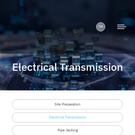
TH
Electrical Transmission
Site Preparation
Electrical
Transmission
Pipe Jacking