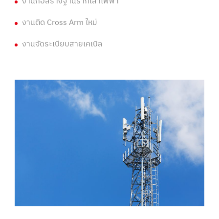
งานก่อสร้างฐานรากเสาไฟฟ้า
งานติด Cross Arm ใหม่
งานจัดระเบียบสายเคเบิล