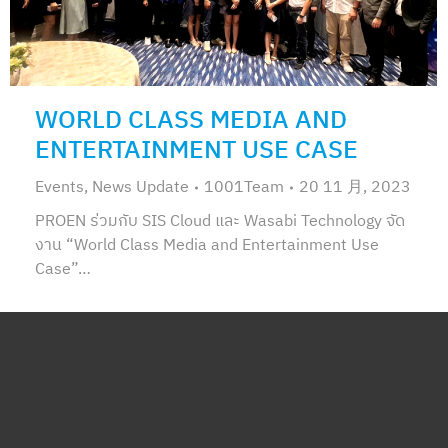
WORLD CLASS MEDIA AND
ENTERTAINMENT USE CASE
Events
,
News Update
1001Team
20 11 月, 2023
PROEN ร่วมกับ SIS Cloud และ Wasabi Technology จัด
งาน “World Class Media and Entertainment Use
Case”…