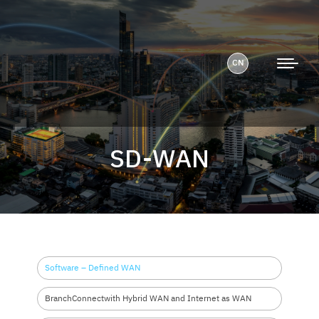
CN
SD-WAN
Software – Defined WAN
BranchConnectwith Hybrid
WAN and Internet as WAN