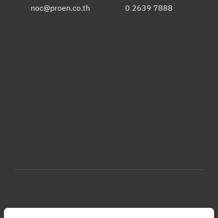
noc@proen.co.th
0 2639 7888