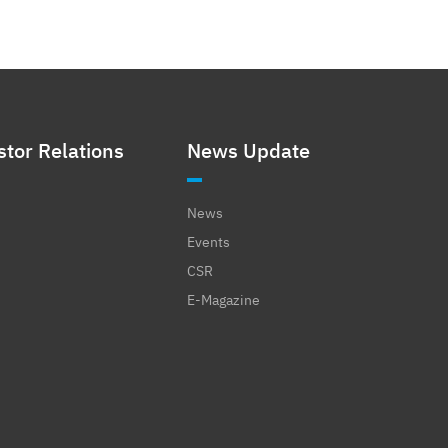
stor Relations
News Update
News
Events
CSR
E-Magazine