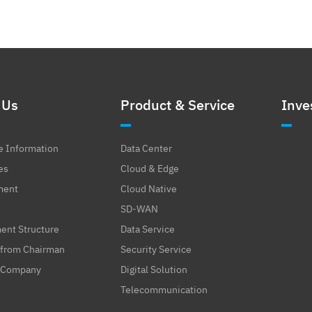
 Us
Product & Service
Inve
e Information
Data Center
es
Cloud & Edge
ment
Cloud Native
SD-WAN
nt Structure
Data Service
from Chairman
Security Service
 Company
Digital Solution
Telecommunication