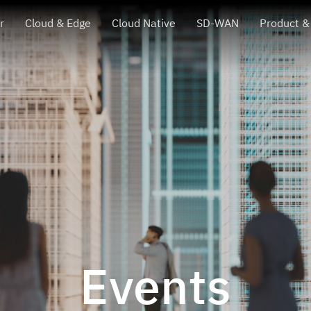
r
Cloud & Edge
Cloud Native
SD-WAN
Product &
Events