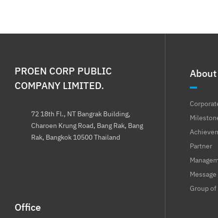
PROEN CORP PUBLIC
About
COMPANY LIMITED.
Corporat
72 18th Fl., NT Bangrak Building,
Mileston
Charoen Krung Road, Bang Rak, Bang
Achieve
Rak, Bangkok 10500 Thailand
Partner
Manageme
Message 
Group of
Office