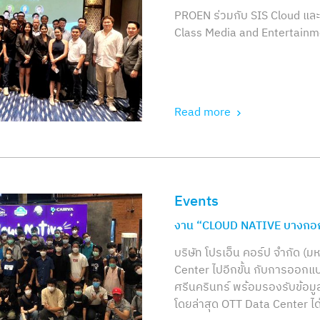
PROEN ร่วมกับ SIS Cloud แล
Class Media and Entertain
Read more
Events
,
งาน “CLOUD NATIVE บางกอ
บริษัท โปรเอ็น คอร์ป จำกัด (
Center ไปอีกขั้น กับการออกแบ
ศรีนครินทร์ พร้อมรองรับข้อมู
โดยล่าสุด OTT Data Center 