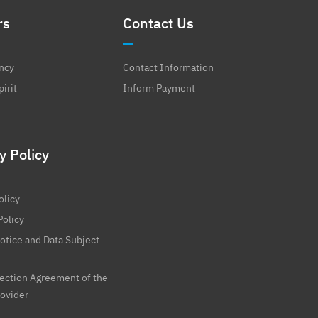
rs
Contact Us
ncy
Contact Information
irit
Inform Payment
y Policy
olicy
Policy
otice and Data Subject
tection Agreement of the
rovider