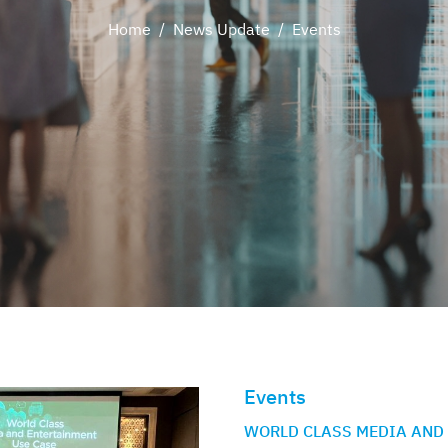
Home
/
News Update
/
Events
Events
,
WORLD CLASS MEDIA AND