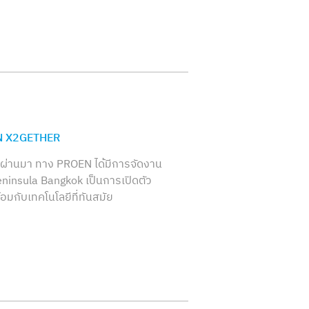
EN X2GETHER
ที่ผ่านมา ทาง PROEN ได้มีการจัดงาน
nsula Bangkok เป็นการเปิดตัว
อมกับเทคโนโลยีที่ทันสมัย