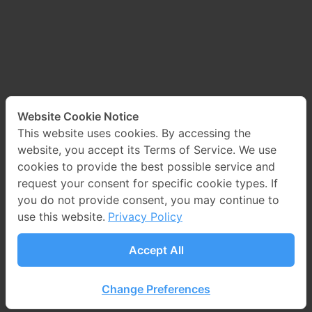
Website Cookie Notice
This website uses cookies. By accessing the
website, you accept its Terms of Service. We use
cookies to provide the best possible service and
request your consent for specific cookie types. If
you do not provide consent, you may continue to
use this website.
Privacy Policy
Accept All
©2024 PROEN Corp Public Company Limited All
Rights Reserved. Web design by
1001click
.
Change Preferences