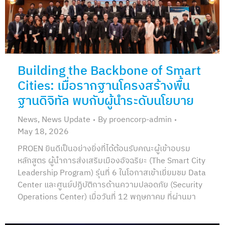
Building the Backbone of Smart
Cities: เมื่อรากฐานโครงสร้างพื้น
ฐานดิจิทัล พบกับผู้นำระดับนโยบาย
News
,
News Update
By
proencorp-admin
May 18, 2026
PROEN ยินดีเป็นอย่างยิ่งที่ได้ต้อนรับคณะผู้เข้าอบรม
หลักสูตร ผู้นำการส่งเสริมเมืองอัจฉริยะ (The Smart City
Leadership Program) รุ่นที่ 6 ในโอกาสเข้าเยี่ยมชม Data
Center และศูนย์ปฏิบัติการด้านความปลอดภัย (Security
Operations Center) เมื่อวันที่ 12 พฤษภาคม ที่ผ่านมา