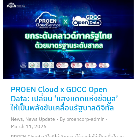
PROEN Cloud x GDCC Open
Data: เปลี่ยน ‘แสงแดดแห่งข้อมูล’
ให้เป็นพลังขับเคลื่อนรัฐบาลดิจิทัล
News
,
News Update
By
proencorp-admin
March 11, 2026