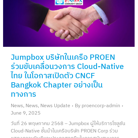
Jumpbox บริษัทในเครือ PROEN
ร่วมขับเคลื่อนวงการ Cloud-Native
ไทย ในโอกาสเปิดตัว CNCF
Bangkok Chapter อย่างเป็น
ทางการ
News
,
News
,
News Update
By
proencorp-admin
June 9, 2025
วันที่ 26 พฤษภาคม 2568 – Jumpbox ผู้ให้บริการโซลูชัน
Cloud-Native ชั้นนำในเครือบริษัท PROEN Corp ร่วม