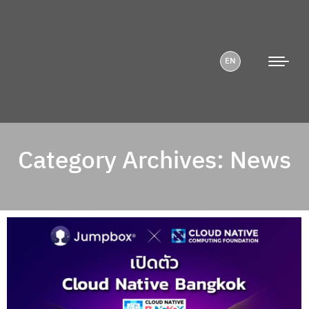
EN
Category Archives:
News
You are here: